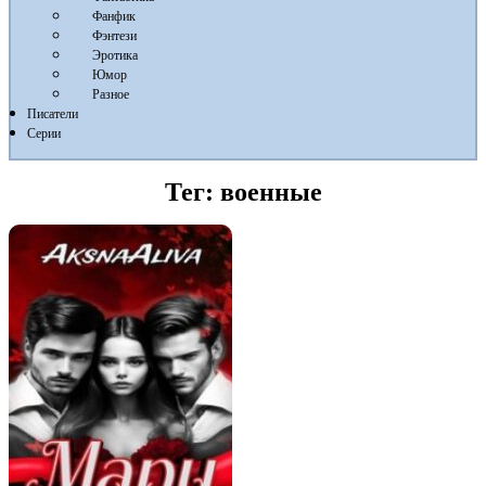
Фанфик
Фэнтези
Эротика
Юмор
Разное
Писатели
Серии
Тег:
военные