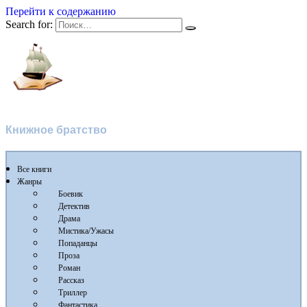
Перейти к содержанию
Search for:
Флибуста 2
Книжное братство
Все книги
Жанры
Боевик
Детектив
Драма
Мистика/Ужасы
Попаданцы
Проза
Роман
Рассказ
Триллер
Фантастика