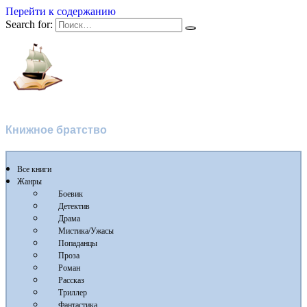
Перейти к содержанию
Search for:
Флибуста 2
Книжное братство
Все книги
Жанры
Боевик
Детектив
Драма
Мистика/Ужасы
Попаданцы
Проза
Роман
Рассказ
Триллер
Фантастика