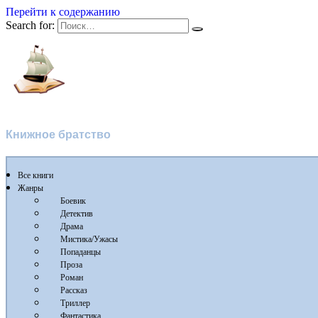
Перейти к содержанию
Search for:
Флибуста 2
Книжное братство
Все книги
Жанры
Боевик
Детектив
Драма
Мистика/Ужасы
Попаданцы
Проза
Роман
Рассказ
Триллер
Фантастика