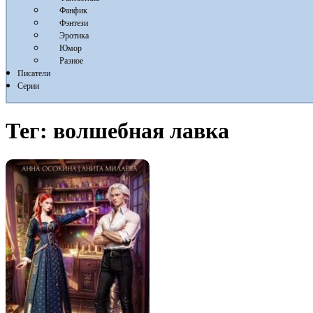
Фанфик
Фэнтези
Эротика
Юмор
Разное
Писатели
Серии
Тег:
волшебная лавка