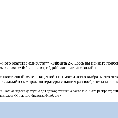
жного братства флибуста
**
«Flibusta 2»
. Здесь вы найдете подб
формате: fb2, epub, txt, rtf, pdf, или читайте онлайн.
«восточный мужчина», чтобы вы могли легко выбрать, что чита
Наслаждайтесь миром литературы с нашим разнообразием книг п
и. Полная версия доступна для приобретения на сайте законного распространи
тавителем «Книжного братства Флибуста»