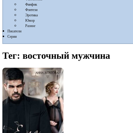
Фанфик
Фэнтези
Эротика
Юмор
Разное
Писатели
Серии
Тег:
восточный мужчина