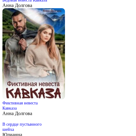
Анна Долгова
Фиктивная невеста
Кавказа
Анна Долгова
В сердце пустынного
шейха
Юлианна