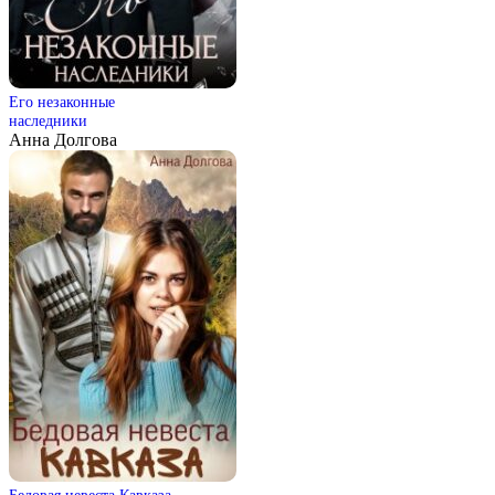
Его незаконные
наследники
Анна Долгова
Бедовая невеста Кавказа