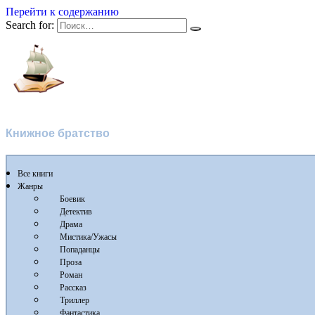
Перейти к содержанию
Search for:
Флибуста 2
Книжное братство
Все книги
Жанры
Боевик
Детектив
Драма
Мистика/Ужасы
Попаданцы
Проза
Роман
Рассказ
Триллер
Фантастика