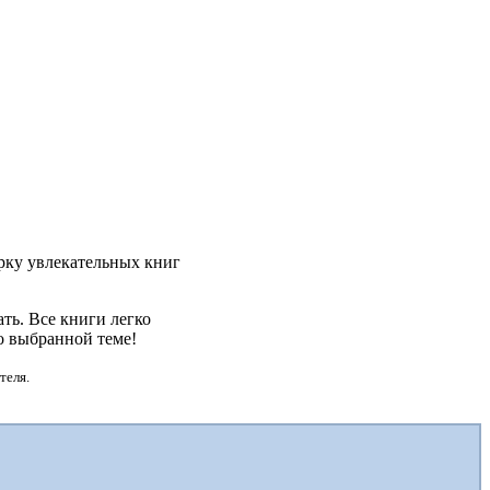
орку увлекательных книг
ть. Все книги легко
о выбранной теме!
теля.