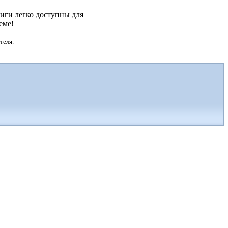
иги легко доступны для
еме!
теля.