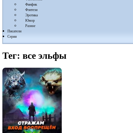
Фанфик
Фэнтези
Эротика
Юмор
Разное
Писатели
Серии
Тег:
все эльфы