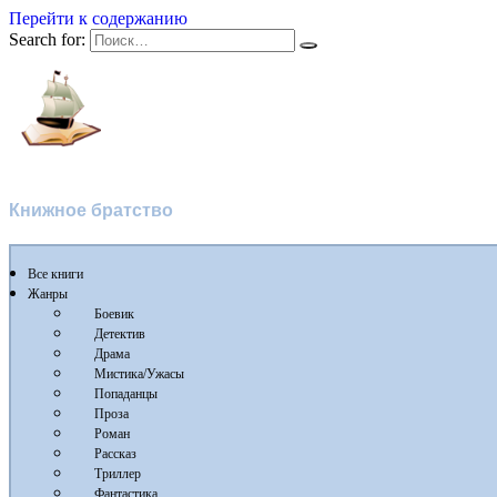
Перейти к содержанию
Search for:
Флибуста 2
Книжное братство
Все книги
Жанры
Боевик
Детектив
Драма
Мистика/Ужасы
Попаданцы
Проза
Роман
Рассказ
Триллер
Фантастика