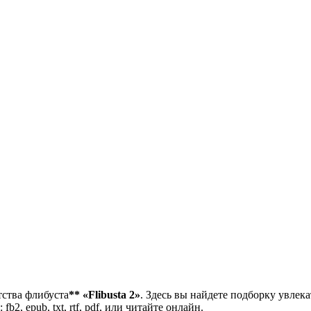
тства флибуста
**
«Flibusta 2»
. Здесь вы найдете подборку увлек
2, epub, txt, rtf, pdf, или читайте онлайн.