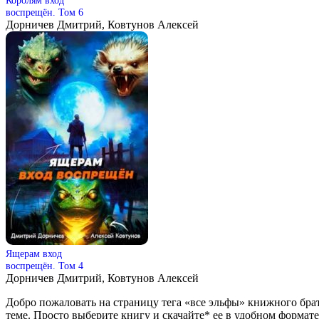
воспрещён. Том 6
Дорничев Дмитрий, Ковтунов Алексей
Ящерам вход
воспрещён. Том 4
Дорничев Дмитрий, Ковтунов Алексей
Добро пожаловать на страницу тега «все эльфы» книжного бра
теме. Просто выберите книгу и скачайте* ее в удобном формате: fb