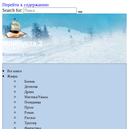
Перейти к содержанию
Search for:
Флибуста 2
Книжное братство
Все книги
Жанры
Боевик
Детектив
Драма
Мистика/Ужасы
Попаданцы
Проза
Роман
Рассказ
Триллер
Фантастика