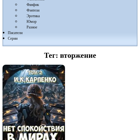
Фанфик
Фэнтези
Эротика
Юмор
Разное
Писатели
Серии
Тег:
вторжение