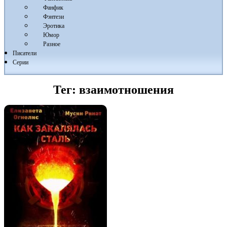
Фанфик
Фэнтези
Эротика
Юмор
Разное
Писатели
Серии
Тег:
взаимотношения