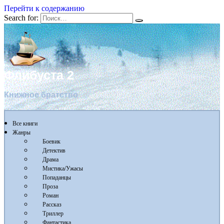
Перейти к содержанию
Search for:
Флибуста 2
Книжное братство
Все книги
Жанры
Боевик
Детектив
Драма
Мистика/Ужасы
Попаданцы
Проза
Роман
Рассказ
Триллер
Фантастика