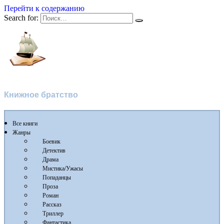
Перейти к содержанию
Search for:
Флибуста 2
Книжное братство
Все книги
Жанры
Боевик
Детектив
Драма
Мистика/Ужасы
Попаданцы
Проза
Роман
Рассказ
Триллер
Фантастика