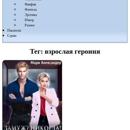
Фанфик
Фэнтези
Эротика
Юмор
Разное
Писатели
Серии
Тег:
взрослая героиня