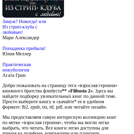
Замуж? Никогда! или
Из стрип-клуба с
любовью!
Мари Александер
Попаданка прибыла!
Юлия Меллер
Практическая
инкубология
Агата Грин
Добро пожаловать на страницу тега «взрослая героиня»
книжного братства флибуста
**
«Flibusta 2»
. Здесь вы
найдете подборку увлекательных книг по данной теме.
Просто выберите книгу и скачайте* ее в удобном
формате: fb2, epub, txt, rtf, pdf, или читайте онлайн.
Мы предоставляем самую интересную коллекцию книг
по метке «взрослая героиня», чтобы вы могли легко
выбрать, что читать. Все книги легко доступны для
чтения на телефоне, компьютере или планшете.