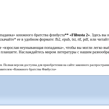
опаданка» книжного братства флибуста
**
«Flibusta 2»
. Здесь вы
чайте* ее в удобном формате: fb2, epub, txt, rtf, pdf, или читай
«взрослая неунывающая попаданка», чтобы вы могли легко выбр
и планшете. Наслаждайтесь миром литературы с нашим разнообр
и. Полная версия доступна для приобретения на сайте законного распространи
тавителем «Книжного братства Флибуста»