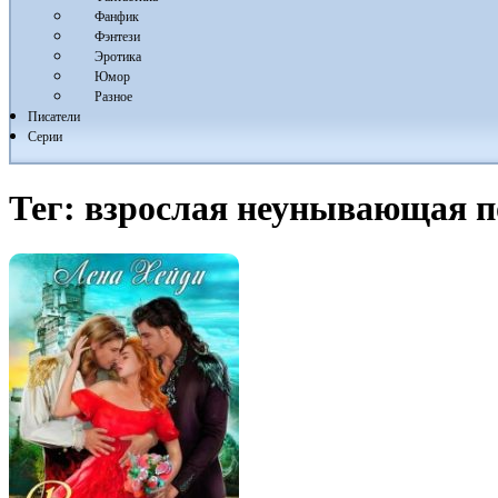
Фанфик
Фэнтези
Эротика
Юмор
Разное
Писатели
Серии
Тег:
взрослая неунывающая п