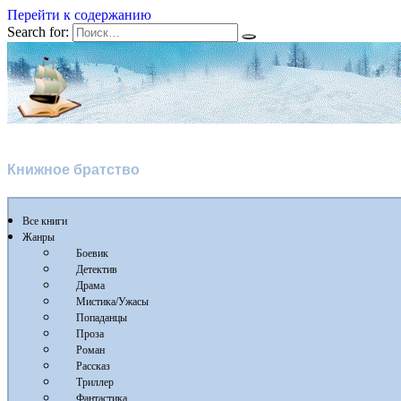
Перейти к содержанию
Search for:
Флибуста 2
Книжное братство
Все книги
Жанры
Боевик
Детектив
Драма
Мистика/Ужасы
Попаданцы
Проза
Роман
Рассказ
Триллер
Фантастика