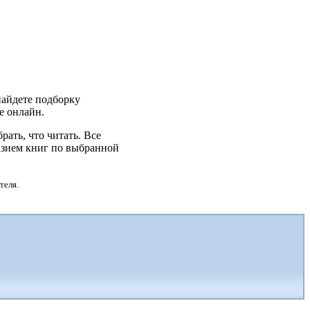
 найдете подборку
те онлайн.
ать, что читать. Все
азием книг по выбранной
теля.