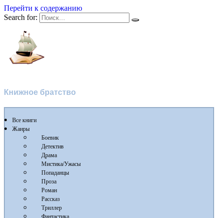
Перейти к содержанию
Search for:
Флибуста 2
Книжное братство
Все книги
Жанры
Боевик
Детектив
Драма
Мистика/Ужасы
Попаданцы
Проза
Роман
Рассказ
Триллер
Фантастика