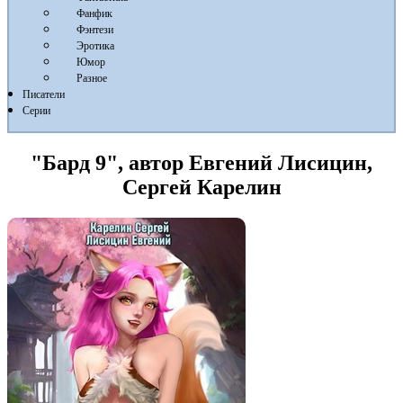
Фанфик
Фэнтези
Эротика
Юмор
Разное
Писатели
Серии
"Бард 9", автор Евгений Лисицин,
Сергей Карелин