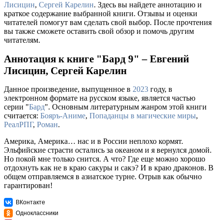
Лисицин
,
Сергей Карелин
. Здесь вы найдете аннотацию и
краткое содержание выбранной книги. Отзывы и оценки
читателей помогут вам сделать свой выбор. После прочтения
вы также сможете оставить свой обзор и помочь другим
читателям.
Аннотация к книге "Бард 9" – Евгений
Лисицин, Сергей Карелин
Данное произведение, выпущенное в
2023
году, в
электронном формате на русском языке, является частью
серии "
Бард
". Основным литературным жанром этой книги
считается:
Бояръ-Аниме
,
Попаданцы в магические миры
,
РеалРПГ
,
Роман
.
Америка, Америка… нас и в России неплохо кормят.
Эльфийские страсти остались за океаном и я вернулся домой.
Но покой мне только снится. А что? Где еще можно хорошо
отдохнуть как не в краю сакуры и сакэ? И в краю драконов. В
общем отправляемся в азиатское турне. Отрыв как обычно
гарантирован!
ВКонтакте
Одноклассники