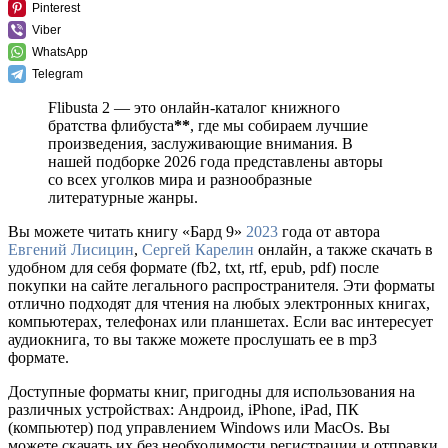
Pinterest
Viber
WhatsApp
Telegram
Flibusta 2 — это онлайн-каталог книжного
братства флибуста
**
, где мы собираем лучшие
произведения, заслуживающие внимания. В
нашей подборке 2026 года представлены авторы
со всех уголков мира и разнообразные
литературные жанры.
Вы можете читать книгу «Бард 9»
2023
года от автора
Евгений Лисицин
,
Сергей Карелин
онлайн, а также скачать в
удобном для себя формате (fb2, txt, rtf, epub, pdf) после
покупки на сайте легального распространителя. Эти форматы
отлично подходят для чтения на любых электронных книгах,
компьютерах, телефонах или планшетах. Если вас интересует
аудиокнига, то вы также можете прослушать ее в mp3
формате.
Доступные форматы книг, пригодны для использования на
различных устройствах: Андроид, iPhone, iPad, ПК
(компьютер) под управлением Windows или MacOs. Вы
можете скачать их без необходимости регистрации и отправки