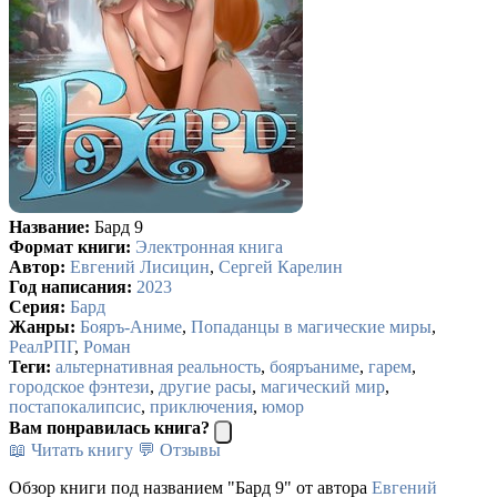
Название:
Бард 9
Формат книги:
Электронная книга
Автор:
Евгений Лисицин
,
Сергей Карелин
Год написания:
2023
Серия:
Бард
Жанры:
Бояръ-Аниме
,
Попаданцы в магические миры
,
РеалРПГ
,
Роман
Теги:
альтернативная реальность
,
бояръаниме
,
гарем
,
городское фэнтези
,
другие расы
,
магический мир
,
постапокалипсис
,
приключения
,
юмор
Вам понравилась книга?
📖 Читать книгу
💬 Отзывы
Обзор книги под названием "Бард 9" от автора
Евгений