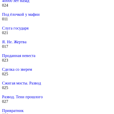
40000 лет назад
0
24
Под ёлочкой у мафии
0
11
Слуга государя
0
21
Я. Не. Жертва
0
17
Проданная невеста
0
23
Сделка со зверем
0
25
Сжигая мосты. Развод
0
25
Развод. Тени прошлого
0
27
Привратник