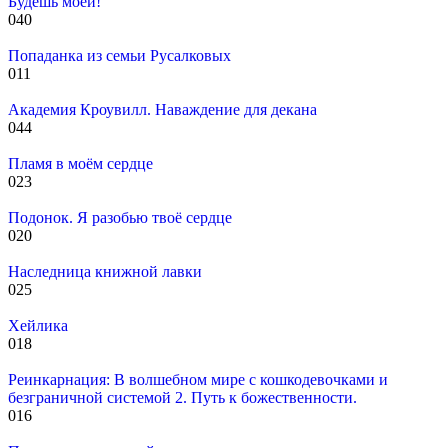
Будешь моей!
0
40
Попаданка из семьи Русалковых
0
11
Академия Кроувилл. Наваждение для декана
0
44
Пламя в моём сердце
0
23
Подонок. Я разобью твоё сердце
0
20
Наследница книжной лавки
0
25
Хейлика
0
18
Реинкарнация: В волшебном мире с кошкодевочками и
безграничной системой 2. Путь к божественности.
0
16