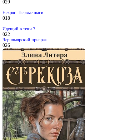
0
29
Некрос. Первые шаги
0
18
Идущий в тени 7
0
22
Черноморский призрак
0
26