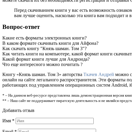
можете скачать их без необходимости регистрации и отправки
Перед скачиванием книги у вас есть возможность ознако
вам лучше оценить, насколько эта книга вам подходит и в
Вопрос-ответ
Какие есть форматы электронных книги?
В каком формате скачивать книги для Айфона?
Как скачать книгу "Князь шаман. Том 3"?
Как читать книги на компьютере, какой формат книги скачиват
Какой формат книги лучше для Андроида?
Что еще интересного можно почитать ?
Книгу «Князь шаман. Том 3» авторства
Ткачев Андрей
можно ск
онлайн на сайте легального распространителя. Эти форматы п
работающих под управлением операционных систем Android, iOS
* – На данном веб-ресурсе представлена лишь демонстрационная версия книг
** – Наш сайт не поддерживает пиратскую деятельность и не являйся предс
Добавить отзыв
Имя
*
Email
*