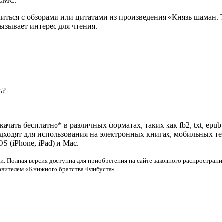
 СМС.
миться с обзорами или цитатами из произведения «Князь шаман.
ызывает интерес для чтения.
ь?
ачать бесплатно* в различных форматах, таких как fb2, txt, epub
одходят для использования на электронных книгах, мобильных т
 (iPhone, iPad) и Mac.
и. Полная версия доступна для приобретения на сайте законного распространи
тавителем «Книжного братства Флибуста»