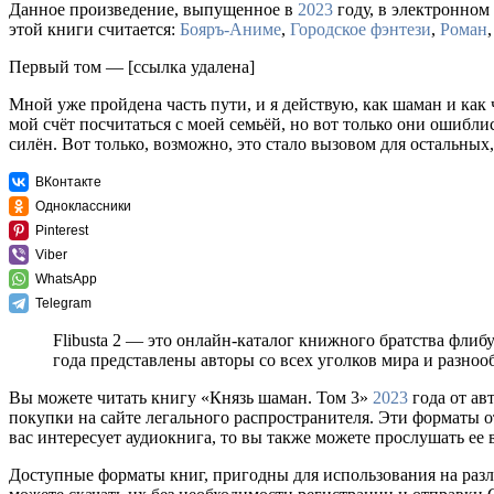
Данное произведение, выпущенное в
2023
году, в электронном 
этой книги считается:
Бояръ-Аниме
,
Городское фэнтези
,
Роман
Первый том — [ссылка удалена]
Мной уже пройдена часть пути, и я действую, как шаман и как 
мой счёт посчитаться с моей семьёй, но вот только они ошибли
силён. Вот только, возможно, это стало вызовом для остальных,
ВКонтакте
Одноклассники
Pinterest
Viber
WhatsApp
Telegram
Flibusta 2 — это онлайн-каталог книжного братства флиб
года представлены авторы со всех уголков мира и разно
Вы можете читать книгу «Князь шаман. Том 3»
2023
года от ав
покупки на сайте легального распространителя. Эти форматы 
вас интересует аудиокнига, то вы также можете прослушать ее 
Доступные форматы книг, пригодны для использования на разл