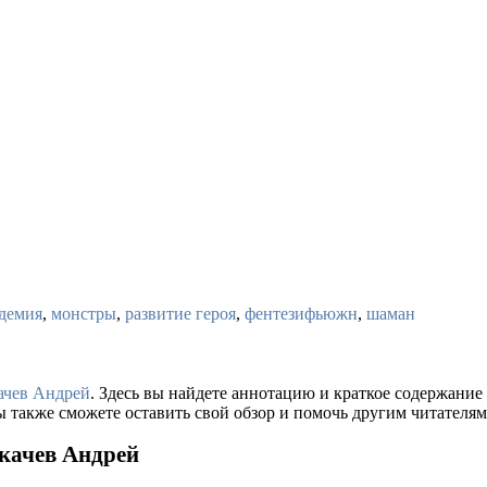
адемия
,
монстры
,
развитие героя
,
фентезифьюжн
,
шаман
ачев Андрей
. Здесь вы найдете аннотацию и краткое содержани
ы также сможете оставить свой обзор и помочь другим читателям
Ткачев Андрей