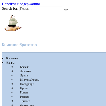
Перейти к содержанию
Search for:
Флибуста 2
Книжное братство
Все книги
Жанры
Боевик
Детектив
Драма
Мистика/Ужасы
Попаданцы
Проза
Роман
Рассказ
Триллер
Фантастика