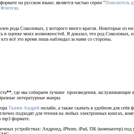
формате на русском языке, является частью серии "
Повелитель д
,
Фэнтези
.
член рода Соколовых, у которого много врагов. Некоторые из ни
сь в оценке моих возможностей. Я доказал, что род Соколовых, н
 кто всё это время лишь наблюдал за нами со стороны.
уста
**
, где мы собираем лучшие произведения, заслуживающие 
образные литературные жанры.
тора
Ткачев Андрей
онлайн, а также скачать в удобном для себя форм
отлично подходят для чтения на любых электронных книгах, ком
в mp3 формате.
ичных устройствах: Андроид, iPhone, iPad, ПК (компьютер) по