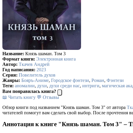
Название:
Князь шаман. Том 3
Формат книги:
Электронная книга
Автор:
Ткачев Андрей
Год написания:
2023
Серия:
Повелитель духов
Жанры:
Бояръ-Аниме
,
Городское фэнтези
,
Роман
,
Фэнтези
Теги:
аномалии
,
духи
,
духи среди нас
,
интриги
,
магическая ак
Вам понравилась книга?
📖 Читать книгу
💬 Отзывы
Обзор книги под названием "Князь шаман. Том 3" от автора
Тк
читателей помогут вам сделать свой выбор. После прочтения в
Аннотация к книге "Князь шаман. Том 3" – 