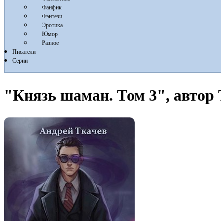
Фанфик
Фэнтези
Эротика
Юмор
Разное
Писатели
Серии
"Князь шаман. Том 3", автор