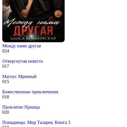
Между нами другая
0
24
Отвергнутая невеста
0
17
Магнус Мрачный
0
15
Божественные приключения
0
18
Проклятие Принца
0
20
Попаданцы. Мир Таларея. Книга 3