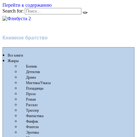
Перейти к содержанию
Search for:
Флибуста 2
Книжное братство
Все книги
Жанры
Боевик
Детектив
Драма
Мистика/Ужасы
Попаданцы
Проза
Роман
Рассказ
Триллер
Фантастика
Фанфик
Фэнтези
Эротика