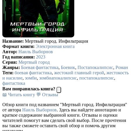
Название:
Мертвый город. Инфильтрация
Формат книги:
Электронная книга
Автор:
Наиль Выборнов
Год написания:
2023
Серия:
Мертвый город
Жанры:
Боевая фантастика
,
Боевик
,
Постапокалипсис
,
Роман
Теги:
боевая фантастика
,
жестокий главный герой
,
жестокость
и насилие
,
зомби
,
зомбиапокалипсис
,
постапокалипсис
,
фантастика
Вам понравилась книга?
📖 Читать книгу
💬 Отзывы
Обзор книги под названием "Мертвый город. Инфильтрация"
от автора
Наиль Выборнов
. Здесь вы найдете аннотацию и
краткое содержание выбранной книги. Отзывы и оценки
читателей помогут вам сделать свой выбор. После прочтения
вы также сможете оставить свой обзор и помочь другим
читателям.