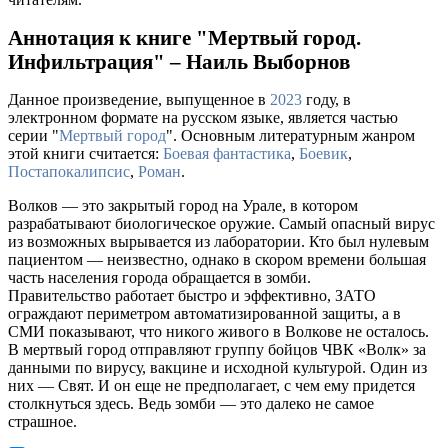
Аннотация к книге "Мертвый город.
Инфильтрация" – Наиль Выборнов
Данное произведение, выпущенное в
2023
году, в
электронном формате на русском языке, является частью
серии "
Мертвый город
". Основным литературным жанром
этой книги считается:
Боевая фантастика
,
Боевик
,
Постапокалипсис
,
Роман
.
Волков — это закрытый город на Урале, в котором
разрабатывают биологическое оружие. Самый опасный вирус
из возможных вырывается из лаборатории. Кто был нулевым
пациентом — неизвестно, однако в скором времени большая
часть населения города обращается в зомби.
Правительство работает быстро и эффективно, ЗАТО
ограждают периметром автоматизированной защиты, а в
СМИ показывают, что никого живого в Волкове не осталось.
В мертвый город отправляют группу бойцов ЧВК «Волк» за
данными по вирусу, вакцине и исходной культурой. Один из
них — Свят. И он еще не предполагает, с чем ему придется
столкнуться здесь. Ведь зомби — это далеко не самое
страшное.