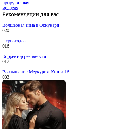
приручившая
медведя
Рекомендации для вас
Волшебная зима в Оккунари
0
20
Первогодок
0
16
Корректор реальности
0
17
Возвышение Меркурия. Книга 16
0
33