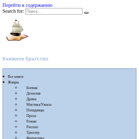
Перейти к содержанию
Search for:
Флибуста 2
Книжное братство
Все книги
Жанры
Боевик
Детектив
Драма
Мистика/Ужасы
Попаданцы
Проза
Роман
Рассказ
Триллер
Фантастика