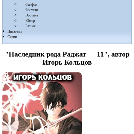
Фанфик
Фэнтези
Эротика
Юмор
Разное
Писатели
Серии
"Наследник рода Раджат — 11", автор
Игорь Кольцов