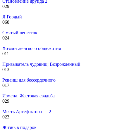
Становление друида 2
0
29
Я Гордый
0
68
Смятый лепесток
0
24
Хозяин женского общежития
0
11
Призыватель чудовищ: Возрожденный
0
13
Реванш для бессердечного
0
17
Измена. Жестокая свадьба
0
29
Месть Артефактора — 2
0
23
Жизнь в подарок