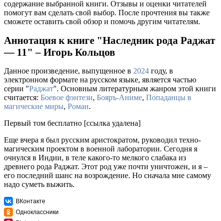
содержание выбранной книги. Отзывы и оценки читателей
помогут вам сделать свой выбор. После прочтения вы также
сможете оставить свой обзор и помочь другим читателям.
Аннотация к книге "Наследник рода Раджат
— 11" – Игорь Кольцов
Данное произведение, выпущенное в
2024
году, в
электронном формате на русском языке, является частью
серии "
Раджат
". Основным литературным жанром этой книги
считается:
Боевое фэнтези
,
Бояръ-Аниме
,
Попаданцы в
магические миры
,
Роман
.
Первый том бесплатно [ссылка удалена]
Еще вчера я был русским аристократом, руководил техно-
магическим проектом в военной лаборатории. Сегодня я
очнулся в Индии, в теле какого-то мелкого слабака из
древнего рода Раджат. Этот род уже почти уничтожен, и я –
его последний шанс на возрождение. Но сначала мне самому
надо суметь выжить.
ВКонтакте
Одноклассники