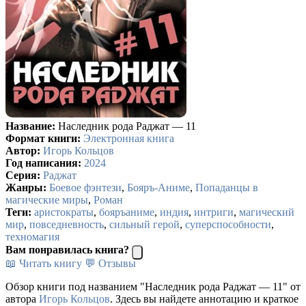
Название:
Наследник рода Раджат — 11
Формат книги:
Электронная книга
Автор:
Игорь Кольцов
Год написания:
2024
Серия:
Раджат
Жанры:
Боевое фэнтези
,
Бояръ-Аниме
,
Попаданцы в
магические миры
,
Роман
Теги:
аристократы
,
бояръаниме
,
индия
,
интриги
,
магический
мир
,
повседневность
,
сильный герой
,
суперспособности
,
техномагия
Вам понравилась книга?
📖 Читать книгу
💬 Отзывы
Обзор книги под названием "Наследник рода Раджат — 11" от
автора
Игорь Кольцов
. Здесь вы найдете аннотацию и краткое