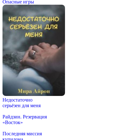
Опасные игры
Недостаточно
серьёзен для меня
Райдзин. Резервация
«Восток»
Последняя миссия
купидона