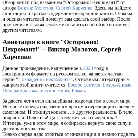
Обзор книги под названием "Осторожно! Некромант!" от
автора
Виктор Молотов
,
Сергей Харченко
. Здесь вы найдете
аннотацию и краткое содержание выбранной книги. Отзывы
и оценки читателей помогут вам сделать свой выбор. После
прочтения вы также сможете оставить свой обзор и помочь
другим читателям.
Аннотация к книге "Осторожно!
Некромант!" – Виктор Молотов, Сергей
Харченко
Данное произведение, выпущенное в
2023
году, в
электронном формате на русском языке, является частью
серии "
Похождения некроманта
". Основным литературным
жанром этой книги считается:
Боевое фэнтези
,
Бояръ-Аниме
,
Попаданцы в магические миры
,
Роман
.
За двести лет я стал сильнейшим некромантом в своем мире.
Но после победы над злейшим врагом я переборщил с боевым
самогоном. И откинул копыта… в другую реальность. В тело
подростка! Целителя! Да к тому же сына священника!
И теперь, уже в этом мире, я собираюсь вернуть свою силу и
достичь могущества.
Только сперва надо отбиться от инквизиции и нехило поднять