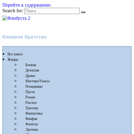
Перейти к содержанию
Search for:
Флибуста 2
Книжное братство
Все книги
Жанры
Боевик
Детектив
Драма
Мистика/Ужасы
Попаданцы
Проза
Роман
Рассказ
Триллер
Фантастика
Фанфик
Фэнтези
Эротика