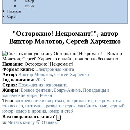
Юмор
Разное
Писатели
Серии
"Осторожно! Некромант!", автор
Виктор Молотов, Сергей Харченко
Название:
Осторожно! Некромант!
Формат книги:
Электронная книга
Автор:
Виктор Молотов
,
Сергей Харченко
Год написания:
2023
Серия:
Похождения некроманта
Жанры:
Боевое фэнтези
,
Бояръ-Аниме
,
Попаданцы в
магические миры
,
Роман
Теги:
воскрешение из мертвых
,
некромантия
,
некромантия
это весело
,
питомцы
,
развитие героя
,
улыбнись тьме
,
черный
юмор
,
юмор и ирония
,
юмор и стёб
Вам понравилась книга?
📖 Читать книгу
💬 Отзывы