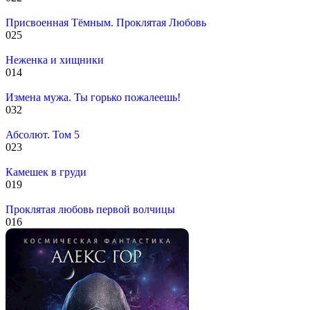
Присвоенная Тёмным. Проклятая Любовь
0
25
Неженка и хищники
0
14
Измена мужа. Ты горько пожалеешь!
0
32
Абсолют. Том 5
0
23
Камешек в груди
0
19
Проклятая любовь первой волчицы
0
16