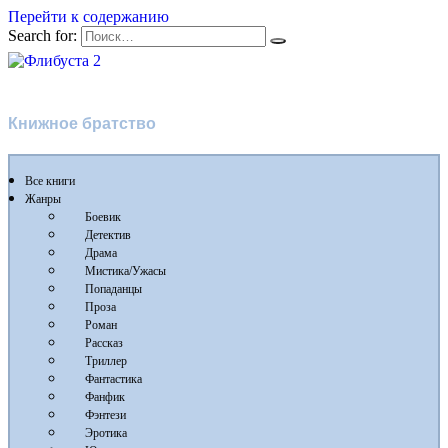
Перейти к содержанию
Search for:
Флибуста 2
Книжное братство
Все книги
Жанры
Боевик
Детектив
Драма
Мистика/Ужасы
Попаданцы
Проза
Роман
Рассказ
Триллер
Фантастика
Фанфик
Фэнтези
Эротика