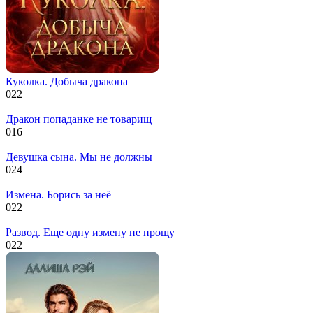
Куколка. Добыча дракона
0
22
Дракон попаданке не товарищ
0
16
Девушка сына. Мы не должны
0
24
Измена. Борись за неё
0
22
Развод. Еще одну измену не прощу
0
22