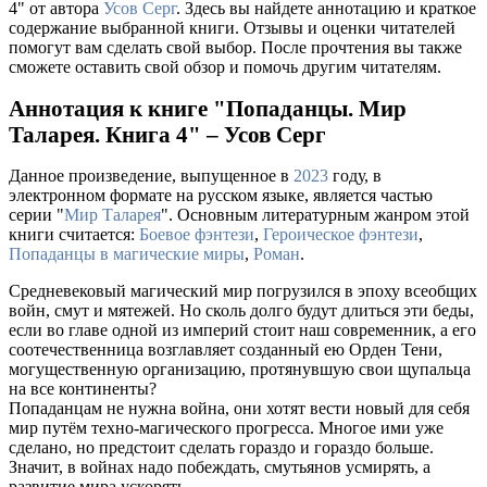
4" от автора
Усов Серг
. Здесь вы найдете аннотацию и краткое
содержание выбранной книги. Отзывы и оценки читателей
помогут вам сделать свой выбор. После прочтения вы также
сможете оставить свой обзор и помочь другим читателям.
Аннотация к книге "Попаданцы. Мир
Таларея. Книга 4" – Усов Серг
Данное произведение, выпущенное в
2023
году, в
электронном формате на русском языке, является частью
серии "
Мир Таларея
". Основным литературным жанром этой
книги считается:
Боевое фэнтези
,
Героическое фэнтези
,
Попаданцы в магические миры
,
Роман
.
Средневековый магический мир погрузился в эпоху всеобщих
войн, смут и мятежей. Но сколь долго будут длиться эти беды,
если во главе одной из империй стоит наш современник, а его
соотечественница возглавляет созданный ею Орден Тени,
могущественную организацию, протянувшую свои щупальца
на все континенты?
Попаданцам не нужна война, они хотят вести новый для себя
мир путём техно-магического прогресса. Многое ими уже
сделано, но предстоит сделать гораздо и гораздо больше.
Значит, в войнах надо побеждать, смутьянов усмирять, а
развитие мира ускорять.