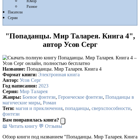
Юмор
Разное
Писатели
Серии
"Попаданцы. Мир Таларея. Книга 4",
автор Усов Серг
Название:
Попаданцы. Мир Таларея. Книга 4
Формат книги:
Электронная книга
Автор:
Усов Серг
Год написания:
2023
Серия:
Мир Таларея
Жанры:
Боевое фэнтези
,
Героическое фэнтези
,
Попаданцы в
магические миры
,
Роман
Теги:
магия и приключения
,
попаданцы
,
сверхспособности
,
фэнтези
Вам понравилась книга?
📖 Читать книгу
💬 Отзывы
Обзор книги под названием "Попаданцы. Мир Таларея. Книга