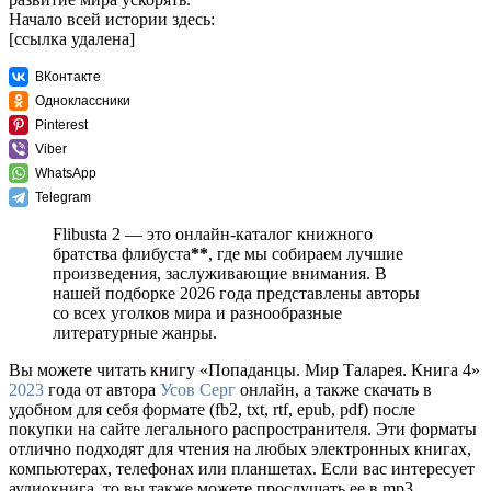
Начало всей истории здесь:
[ссылка удалена]
ВКонтакте
Одноклассники
Pinterest
Viber
WhatsApp
Telegram
Flibusta 2 — это онлайн-каталог книжного
братства флибуста
**
, где мы собираем лучшие
произведения, заслуживающие внимания. В
нашей подборке 2026 года представлены авторы
со всех уголков мира и разнообразные
литературные жанры.
Вы можете читать книгу «Попаданцы. Мир Таларея. Книга 4»
2023
года от автора
Усов Серг
онлайн, а также скачать в
удобном для себя формате (fb2, txt, rtf, epub, pdf) после
покупки на сайте легального распространителя. Эти форматы
отлично подходят для чтения на любых электронных книгах,
компьютерах, телефонах или планшетах. Если вас интересует
аудиокнига, то вы также можете прослушать ее в mp3