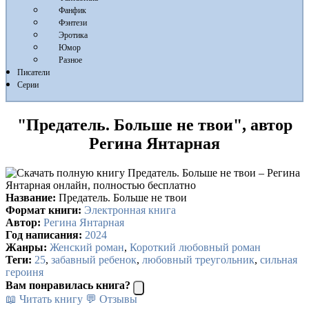
Фанфик
Фэнтези
Эротика
Юмор
Разное
Писатели
Серии
"Предатель. Больше не твои", автор
Регина Янтарная
Название:
Предатель. Больше не твои
Формат книги:
Электронная книга
Автор:
Регина Янтарная
Год написания:
2024
Жанры:
Женский роман
,
Короткий любовный роман
Теги:
25
,
забавный ребенок
,
любовный треугольник
,
сильная
героиня
Вам понравилась книга?
📖 Читать книгу
💬 Отзывы