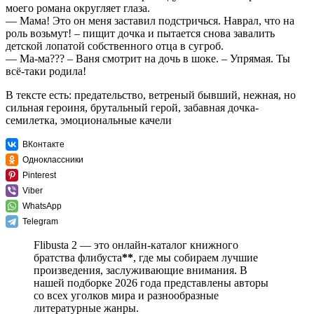
моего романа округляет глаза.
— Мама! Это он меня заставил подстричься. Наврал, что на
роль возьмут! – пищит дочка и пытается снова завалить
детской лопатой собственного отца в сугроб.
— Ма-ма??? – Ваня смотрит на дочь в шоке. – Упрямая. Ты
всё-таки родила!
В тексте есть: предательство, ветреный бывший, нежная, но
сильная героиня, брутальный герой, забавная дочка-
семилетка, эмоциональные качели
ВКонтакте
Одноклассники
Pinterest
Viber
WhatsApp
Telegram
Flibusta 2 — это онлайн-каталог книжного
братства флибуста
**
, где мы собираем лучшие
произведения, заслуживающие внимания. В
нашей подборке 2026 года представлены авторы
со всех уголков мира и разнообразные
литературные жанры.