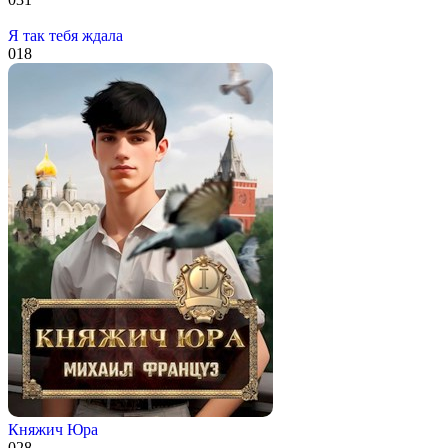
Я так тебя ждала
0
18
Княжич Юра
0
28