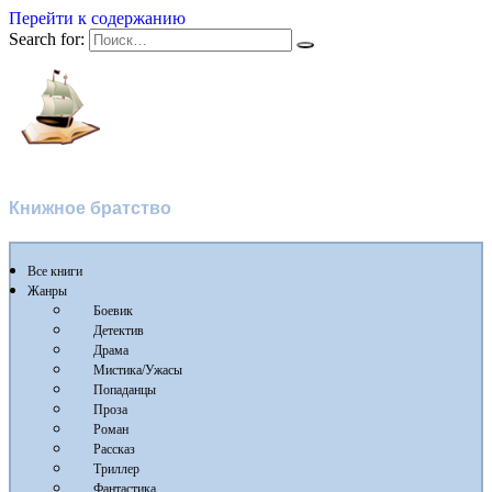
Перейти к содержанию
Search for:
Флибуста 2
Книжное братство
Все книги
Жанры
Боевик
Детектив
Драма
Мистика/Ужасы
Попаданцы
Проза
Роман
Рассказ
Триллер
Фантастика