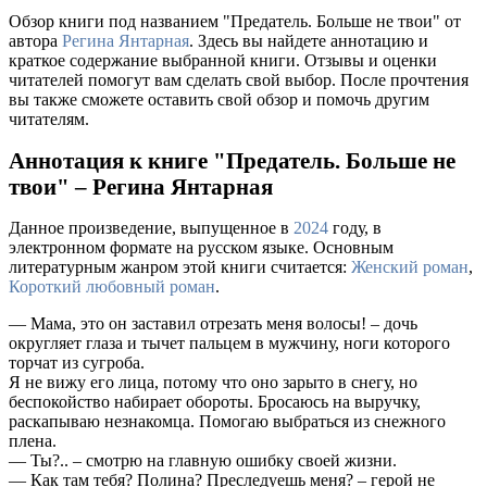
Обзор книги под названием "Предатель. Больше не твои" от
автора
Регина Янтарная
. Здесь вы найдете аннотацию и
краткое содержание выбранной книги. Отзывы и оценки
читателей помогут вам сделать свой выбор. После прочтения
вы также сможете оставить свой обзор и помочь другим
читателям.
Аннотация к книге "Предатель. Больше не
твои" – Регина Янтарная
Данное произведение, выпущенное в
2024
году, в
электронном формате на русском языке. Основным
литературным жанром этой книги считается:
Женский роман
,
Короткий любовный роман
.
— Мама, это он заставил отрезать меня волосы! – дочь
округляет глаза и тычет пальцем в мужчину, ноги которого
торчат из сугроба.
Я не вижу его лица, потому что оно зарыто в снегу, но
беспокойство набирает обороты. Бросаюсь на выручку,
раскапываю незнакомца. Помогаю выбраться из снежного
плена.
— Ты?.. – смотрю на главную ошибку своей жизни.
— Как там тебя? Полина? Преследуешь меня? – герой не