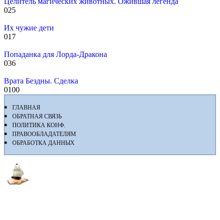
Целитель магических животных. Ожившая легенда
0
25
Их чужие дети
0
17
Попаданка для Лорда-Дракона
0
36
Врата Бездны. Сделка
0
100
ГЛАВНАЯ
ОБРАТНАЯ СВЯЗЬ
ПОЛИТИКА КОНФ.
ПРАВООБЛАДАТЕЛЯМ
ОБРАБОТКА ДАННЫХ
Флибуста