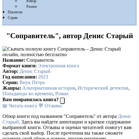
Юмор
Разное
Писатели
Серии
"Соправитель", автор Денис Старый
Название:
Соправитель
Формат книги:
Электронная книга
Автор:
Денис Старый
Год написания:
2023
Серия:
Внук Петра
Жанры:
Альтернативная история
,
Исторический детектив
,
Попаданцы во времени
,
Роман
Вам понравилась книга?
📖 Читать книгу
💬 Отзывы
Обзор книги под названием "Соправитель" от автора
Денис
Старый
. Здесь вы найдете аннотацию и краткое содержание
выбранной книги. Отзывы и оценки читателей помогут вам
сделать свой выбор. После прочтения вы также сможете
оставить свой обзор и помочь другим читателям.