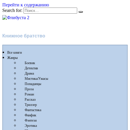
Перейти к содержанию
Search for:
Флибуста 2
Книжное братство
Все книги
Жанры
Боевик
Детектив
Драма
Мистика/Ужасы
Попаданцы
Проза
Роман
Рассказ
Триллер
Фантастика
Фанфик
Фэнтези
Эротика