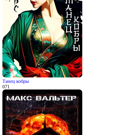
Танец кобры
0
71