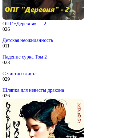
ОПГ «Деревня» — 2
0
26
Детская неожиданность
0
11
Падение сурка Том 2
0
23
С чистого листа
0
29
Шляпка для невесты дракона
0
26