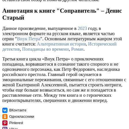
Аннотация к книге "Соправитель" – Денис
Старый
Данное произведение, выпущенное в
2023
году, в
электронном формате на русском языке, является частью
серии "
Внук Петра
". Основным литературным жанром этой
книги считается:
Альтернативная история
,
Исторический
детектив
,
Попаданцы во времени
,
Роман
.
Третья книга цикла «Внук Петра» о приключениях
попаданца, ворвавшегося в сознание такого спорного и не
однозначного персонажа, как Петр Федорович, наследника
российского престола. Главный герой окунается в
эмоциональные переживания, связанные с его отношениями с
женой Екатериной Алексеевной, пытается строить интриги,
чтобы еще больше возвыситься, но сам же и попадается в
расставленные сети. Между тем книга и о героических
первооткрывателях, свершениях и движении вперед.
ВКонтакте
Одноклассники
Pinterest