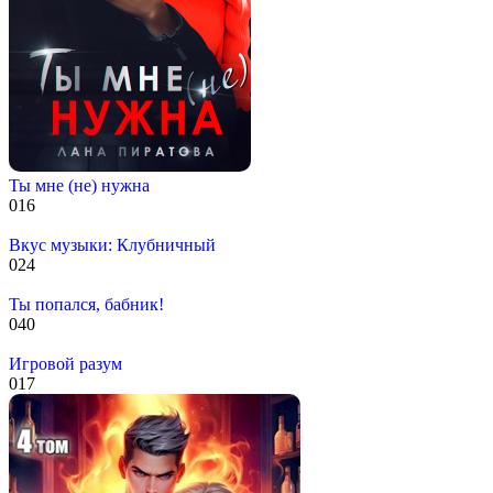
Ты мне (не) нужна
0
16
Вкус музыки: Клубничный
0
24
Ты попался, бабник!
0
40
Игровой разум
0
17