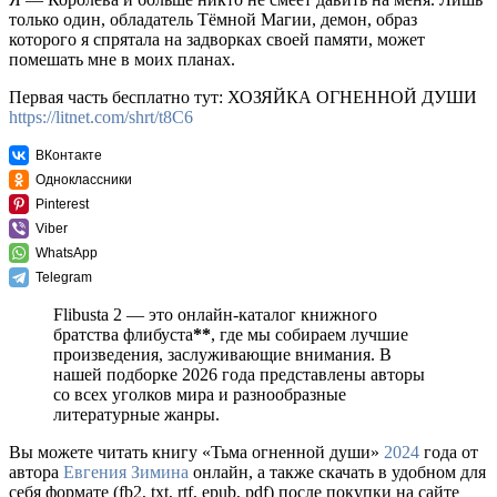
только один, обладатель Тёмной Магии, демон, образ
которого я спрятала на задворках своей памяти, может
помешать мне в моих планах.
Первая часть бесплатно тут: ХОЗЯЙКА ОГНЕННОЙ ДУШИ
https://litnet.com/shrt/t8C6
ВКонтакте
Одноклассники
Pinterest
Viber
WhatsApp
Telegram
Flibusta 2 — это онлайн-каталог книжного
братства флибуста
**
, где мы собираем лучшие
произведения, заслуживающие внимания. В
нашей подборке 2026 года представлены авторы
со всех уголков мира и разнообразные
литературные жанры.
Вы можете читать книгу «Тьма огненной души»
2024
года от
автора
Евгения Зимина
онлайн, а также скачать в удобном для
себя формате (fb2, txt, rtf, epub, pdf) после покупки на сайте