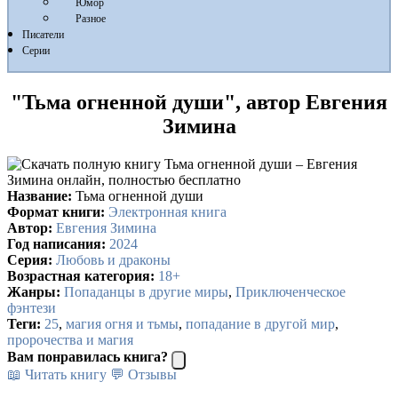
Юмор
Разное
Писатели
Серии
"Тьма огненной души", автор Евгения
Зимина
Название:
Тьма огненной души
Формат книги:
Электронная книга
Автор:
Евгения Зимина
Год написания:
2024
Серия:
Любовь и драконы
Возрастная категория:
18+
Жанры:
Попаданцы в другие миры
,
Приключенческое
фэнтези
Теги:
25
,
магия огня и тьмы
,
попадание в другой мир
,
пророчества и магия
Вам понравилась книга?
📖 Читать книгу
💬 Отзывы