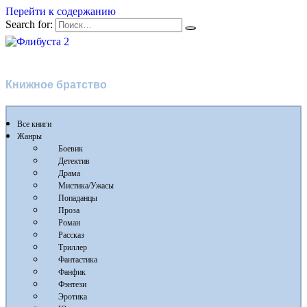
Перейти к содержанию
Search for:
Флибуста 2
Книжное братство
Все книги
Жанры
Боевик
Детектив
Драма
Мистика/Ужасы
Попаданцы
Проза
Роман
Рассказ
Триллер
Фантастика
Фанфик
Фэнтези
Эротика