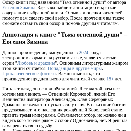
Обзор книги под названием "Тьма огненной души" от автора
Евгения Зимина
. Здесь вы найдете аннотацию и краткое
содержание выбранной книги. Отзывы и оценки читателей
помогут вам сделать свой выбор. После прочтения вы также
сможете оставить свой обзор и помочь другим читателям.
Аннотация к книге "Тьма огненной души" –
Евгения Зимина
Данное произведение, выпущенное в
2024
году, в
электронном формате на русском языке, является частью
серии "
Любовь и драконы
". Основным литературным жанром
этой книги считается:
Попаданцы в другие миры
,
Приключенческое фэнтези
. Важно отметить, что
произведение предназначено для читателей старше
18+
лет.
Пять лет назад он не пришёл за мной. Я стала той, кем все
хотели меня видеть — Огненной Королевой, женой Его
Величества императора Александра. Клан Серебряных
Драконов не желает отпускать силу огня. В наказание богиня
предсказывает, что наследник рождённый Королевой станет
править тремя империями. Объявляется отбор, но желаю ли я
видеть кого-то ещё рядом с собой? Однозначно, нет. Я решила
сама решать свою судьбу.
Я — Королева и больше никто не смеет давить на меня. Лишь