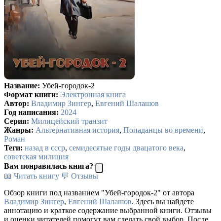
Название:
Убей-городок-2
Формат книги:
Электронная книга
Автор:
Владимир Зингер
,
Евгений Шалашов
Год написания:
2024
Серия:
Милицейский транзит
Жанры:
Альтернативная история
,
Попаданцы во времени
,
Роман
Теги:
назад в ссср
,
семидесятые годы двацатого века
,
советская милиция
Вам понравилась книга?
📖 Читать книгу
💬 Отзывы
Обзор книги под названием "Убей-городок-2" от автора
Владимир Зингер
,
Евгений Шалашов
. Здесь вы найдете
аннотацию и краткое содержание выбранной книги. Отзывы
и оценки читателей помогут вам сделать свой выбор. После