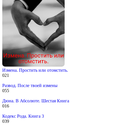
Измена. Простить или отомстить.
0
21
Развод. После твоей измены
0
55
Дюна. В Абсолюте. Шестая Книга
0
16
Кодекс Рода. Книга 3
0
39