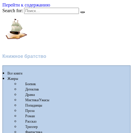
Перейти к содержанию
Search for:
Флибуста 2
Книжное братство
Все книги
Жанры
Боевик
Детектив
Драма
Мистика/Ужасы
Попаданцы
Проза
Роман
Рассказ
Триллер
Фантастика