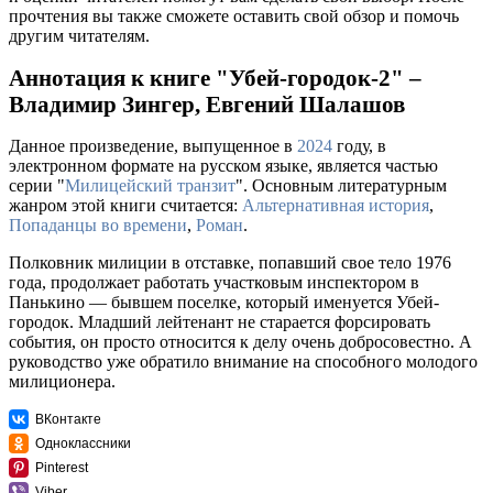
прочтения вы также сможете оставить свой обзор и помочь
другим читателям.
Аннотация к книге "Убей-городок-2" –
Владимир Зингер, Евгений Шалашов
Данное произведение, выпущенное в
2024
году, в
электронном формате на русском языке, является частью
серии "
Милицейский транзит
". Основным литературным
жанром этой книги считается:
Альтернативная история
,
Попаданцы во времени
,
Роман
.
Полковник милиции в отставке, попавший свое тело 1976
года, продолжает работать участковым инспектором в
Панькино — бывшем поселке, который именуется Убей-
городок. Младший лейтенант не старается форсировать
события, он просто относится к делу очень добросовестно. А
руководство уже обратило внимание на способного молодого
милиционера.
ВКонтакте
Одноклассники
Pinterest
Viber