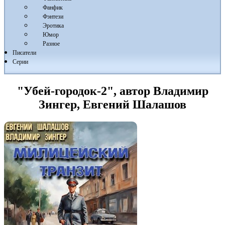
Фанфик
Фэнтези
Эротика
Юмор
Разное
Писатели
Серии
"Убей-городок-2", автор Владимир
Зингер, Евгений Шалашов