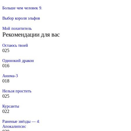
Больше чем человек 9.
Выбор короля эльфов
Мой похититель
Рекомендации для вас
Остаюсь твоей
0
25
Одинокий дракон
0
16
Анима-3
0
18
Нельзя простить
0
25
Курсанты
0
22
Раненые звёзды — 4:
Апокалипсис