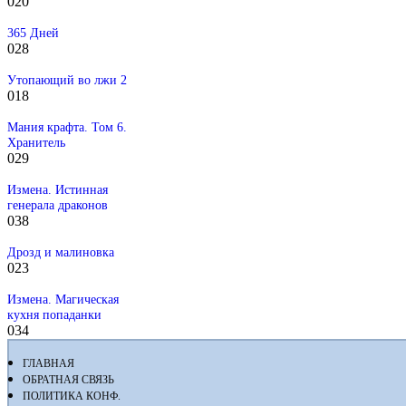
0
20
365 Дней
0
28
Утопающий во лжи 2
0
18
Мания крафта. Том 6.
Хранитель
0
29
Измена. Истинная
генерала драконов
0
38
Дрозд и малиновка
0
23
Измена. Магическая
кухня попаданки
0
34
ГЛАВНАЯ
ОБРАТНАЯ СВЯЗЬ
ПОЛИТИКА КОНФ.