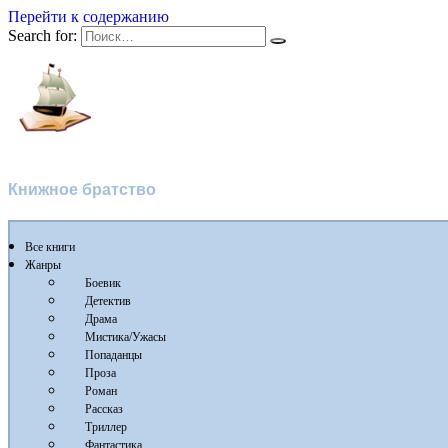
Перейти к содержанию
Search for:
Флибуста 2
Книжное братство
Все книги
Жанры
Боевик
Детектив
Драма
Мистика/Ужасы
Попаданцы
Проза
Роман
Рассказ
Триллер
Фантастика