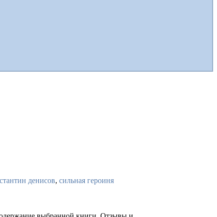
стантин денисов
,
сильная героиня
 содержание выбранной книги. Отзывы и