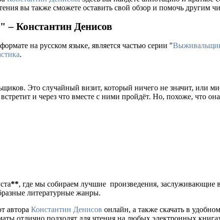
тения вы также сможете оставить свой обзор и помочь другим чи
" – Константин Денисов
формате на русском языке, является частью серии "
Выживальщи
стика
.
ьщиков. Это случайный визит, который ничего не значит, или м
 встретит и через что вместе с ними пройдёт. Но, похоже, что он
уста
**
, где мы собираем лучшие произведения, заслуживающие 
образные литературные жанры.
от автора
Константин Денисов
онлайн, а также скачать в удобном дл
рматы отлично подходят для чтения на любых электронных книга