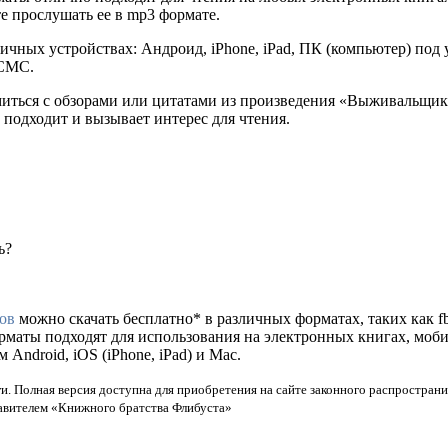
е прослушать ее в mp3 формате.
ичных устройствах: Андроид, iPhone, iPad, ПК (компьютер) по
 СМС.
омиться с обзорами или цитатами из произведения «Выживальщик
 подходит и вызывает интерес для чтения.
ь?
ов
можно скачать бесплатно* в различных форматах, таких как fb2
орматы подходят для использования на электронных книгах, моб
ndroid, iOS (iPhone, iPad) и Mac.
и. Полная версия доступна для приобретения на сайте законного распространи
тавителем «Книжного братства Флибуста»