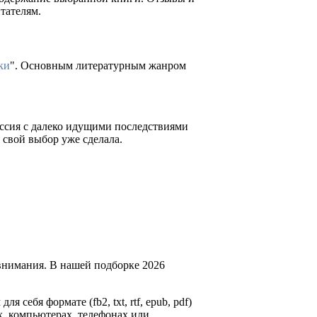
тателям.
ки
". Основным литературным жанром
иссия с далеко идущими последствиями
а свой выбор уже сделала.
внимания. В нашей подборке 2026
я себя формате (fb2, txt, rtf, epub, pdf)
х, компьютерах, телефонах или