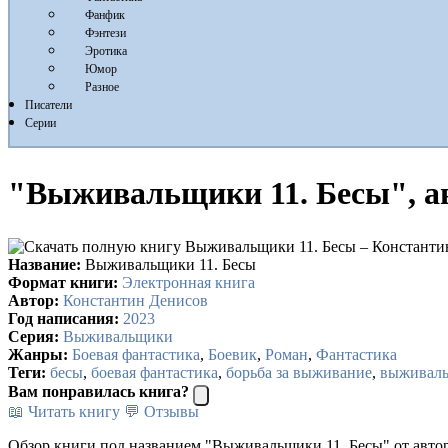
Фанфик
Фэнтези
Эротика
Юмор
Разное
Писатели
Серии
"Выживальщики 11. Бесы", а
Название:
Выживальщики 11. Бесы
Формат книги:
Электронная книга
Автор:
Константин Денисов
Год написания:
2023
Серия:
Выживальщики
Жанры:
Боевая фантастика
,
Боевик
,
Роман
,
Фантастика
Теги:
бесы
,
боевая фантастика
,
борьба за выживание
,
выживал
Вам понравилась книга?
📖 Читать книгу
💬 Отзывы
Обзор книги под названием "Выживальщики 11. Бесы" от авто