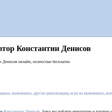
втор Константин Денисов
ьщики
,
выживание
,
другая цивилизация
,
игра на выживание
,
кон
ра
Константин Денисов
. Здесь вы найдете аннотацию и краткое