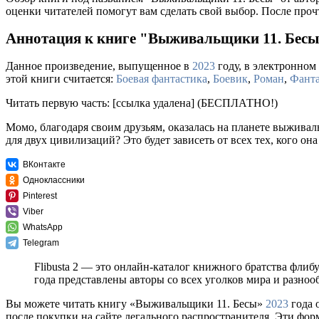
оценки читателей помогут вам сделать свой выбор. После проч
Аннотация к книге "Выживальщики 11. Бесы
Данное произведение, выпущенное в
2023
году, в электронном 
этой книги считается:
Боевая фантастика
,
Боевик
,
Роман
,
Фанта
Читать первую часть: [ссылка удалена] (БЕСПЛАТНО!)
Момо, благодаря своим друзьям, оказалась на планете выживал
для двух цивилизаций? Это будет зависеть от всех тех, кого она
ВКонтакте
Одноклассники
Pinterest
Viber
WhatsApp
Telegram
Flibusta 2 — это онлайн-каталог книжного братства флиб
года представлены авторы со всех уголков мира и разно
Вы можете читать книгу «Выживальщики 11. Бесы»
2023
года 
после покупки на сайте легального распространителя. Эти фо