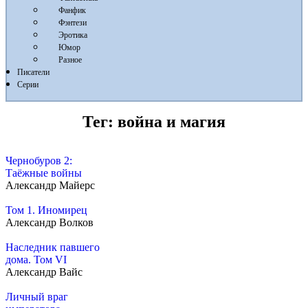
Фанфик
Фэнтези
Эротика
Юмор
Разное
Писатели
Серии
Тег:
война и магия
Чернобуров 2:
Таёжные войны
Александр Майерс
Том 1. Иномирец
Александр Волков
Наследник павшего
дома. Том VI
Александр Вайс
Личный враг