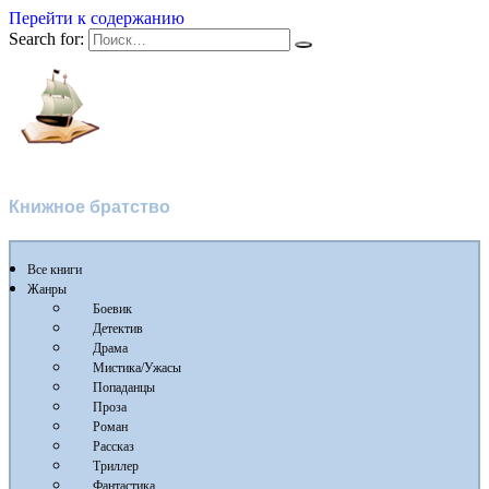
Перейти к содержанию
Search for:
Флибуста 2
Книжное братство
Все книги
Жанры
Боевик
Детектив
Драма
Мистика/Ужасы
Попаданцы
Проза
Роман
Рассказ
Триллер
Фантастика