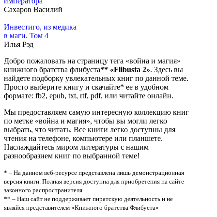
императора
Сахаров Василий
Инвестиго, из медика
в маги. Том 4
Илья Рэд
Добро пожаловать на страницу тега «война и магия»
книжного братства флибуста
**
«Flibusta 2»
. Здесь вы
найдете подборку увлекательных книг по данной теме.
Просто выберите книгу и скачайте* ее в удобном
формате: fb2, epub, txt, rtf, pdf, или читайте онлайн.
Мы предоставляем самую интересную коллекцию книг
по метке «война и магия», чтобы вы могли легко
выбрать, что читать. Все книги легко доступны для
чтения на телефоне, компьютере или планшете.
Наслаждайтесь миром литературы с нашим
разнообразием книг по выбранной теме!
* – На данном веб-ресурсе представлена лишь демонстрационная
версия книги. Полная версия доступна для приобретения на сайте
законного распространителя.
** – Наш сайт не поддерживает пиратскую деятельность и не
являйся представителем «Книжного братства Флибуста»