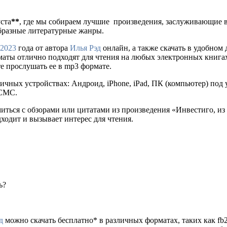
уста
**
, где мы собираем лучшие произведения, заслуживающие 
образные литературные жанры.
2023
года от автора
Илья Рэд
онлайн, а также скачать в удобном для
рматы отлично подходят для чтения на любых электронных книга
е прослушать ее в mp3 формате.
ичных устройствах: Андроид, iPhone, iPad, ПК (компьютер) по
 СМС.
иться с обзорами или цитатами из произведения «Инвестиго, из
дходит и вызывает интерес для чтения.
ь?
д
можно скачать бесплатно* в различных форматах, таких как fb2, 