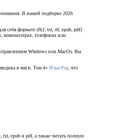
внимания. В нашей подборке 2026
 себя формате (fb2, txt, rtf, epub, pdf)
х, компьютерах, телефонах или
д управлением Windows или MacOs. Вы
 медика в маги. Том 4»
Илья Рэд
, что
txt, epub и pdf, а также читать полную