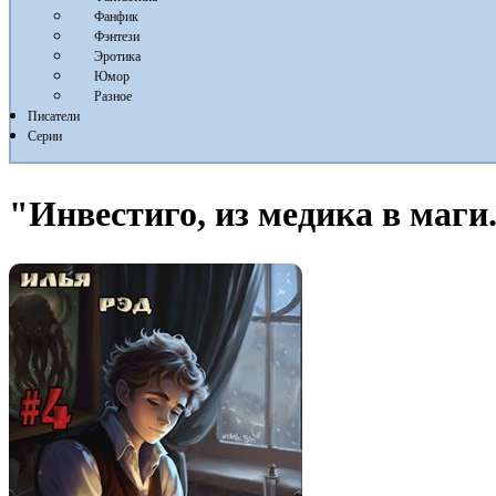
Фанфик
Фэнтези
Эротика
Юмор
Разное
Писатели
Серии
"Инвестиго, из медика в маги.