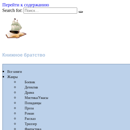
Перейти к содержанию
Search for:
Флибуста 2
Книжное братство
Все книги
Жанры
Боевик
Детектив
Драма
Мистика/Ужасы
Попаданцы
Проза
Роман
Рассказ
Триллер
Фантастика