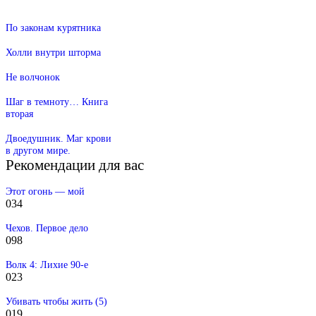
По законам курятника
Холли внутри шторма
Не волчонок
Шаг в темноту… Книга
вторая
Двоедушник. Маг крови
в другом мире.
Рекомендации для вас
Этот огонь — мой
0
34
Чехов. Первое дело
0
98
Волк 4: Лихие 90-е
0
23
Убивать чтобы жить (5)
0
19