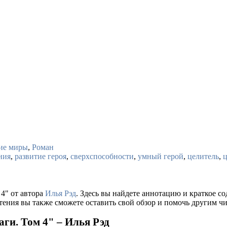
ие миры
,
Роман
ния
,
развитие героя
,
сверхспособности
,
умный герой
,
целитель
,
 4" от автора
Илья Рэд
. Здесь вы найдете аннотацию и краткое 
тения вы также сможете оставить свой обзор и помочь другим чи
аги. Том 4" – Илья Рэд