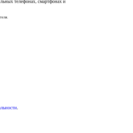
ильных телефонах, смартфонах и
теля.
альности
.