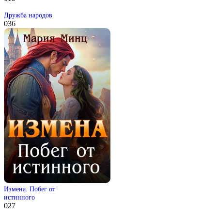
Дружба народов
0
36
Измена. Побег от
истинного
0
27