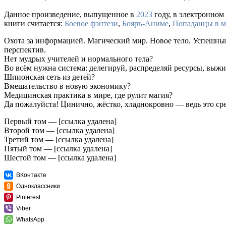
Данное произведение, выпущенное в
2023
году, в электронном 
книги считается:
Боевое фэнтези
,
Бояръ-Аниме
,
Попаданцы в м
Охота за информацией. Магический мир. Новое тело. Успешный
перспектив.
Нет мудрых учителей и нормального тела?
Во всём нужна система: делегируй, распределяй ресурсы, выжи
Шпионская сеть из детей?
Вмешательство в новую экономику?
Медицинская практика в мире, где рулит магия?
Да пожалуйста! Цинично, жёстко, хладнокровно — ведь это ср
Первый том — [ссылка удалена]
Второй том — [ссылка удалена]
Третий том — [ссылка удалена]
Пятый том — [ссылка удалена]
Шестой том — [ссылка удалена]
ВКонтакте
Одноклассники
Pinterest
Viber
WhatsApp