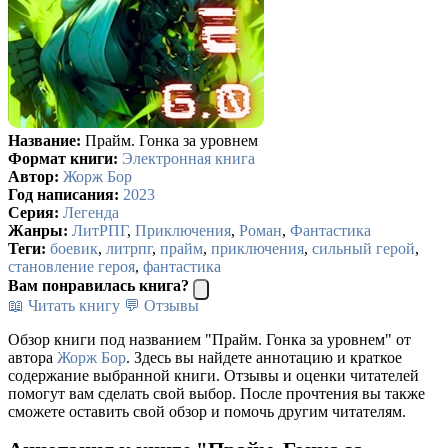
Название:
Прайм. Гонка за уровнем
Формат книги:
Электронная книга
Автор:
Жорж Бор
Год написания:
2023
Серия:
Легенда
Жанры:
ЛитРПГ
,
Приключения
,
Роман
,
Фантастика
Теги:
боевик
,
литрпг
,
прайм
,
приключения
,
сильный герой
,
становление героя
,
фантастика
Вам понравилась книга?
📖 Читать книгу
💬 Отзывы
Обзор книги под названием "Прайм. Гонка за уровнем" от
автора
Жорж Бор
. Здесь вы найдете аннотацию и краткое
содержание выбранной книги. Отзывы и оценки читателей
помогут вам сделать свой выбор. После прочтения вы также
сможете оставить свой обзор и помочь другим читателям.