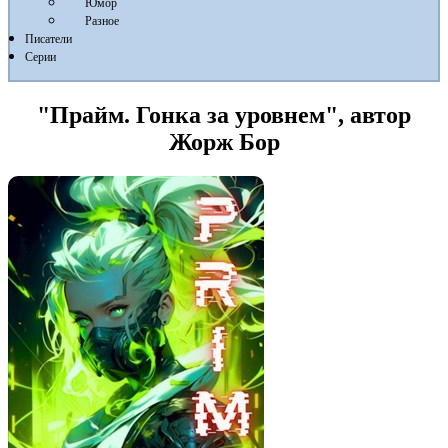
Юмор
Разное
Писатели
Серии
"Прайм. Гонка за уровнем", автор
Жорж Бор