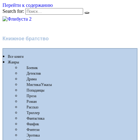
Перейти к содержанию
Search for:
Флибуста 2
Книжное братство
Все книги
Жанры
Боевик
Детектив
Драма
Мистика/Ужасы
Попаданцы
Проза
Роман
Рассказ
Триллер
Фантастика
Фанфик
Фэнтези
Эротика