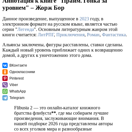
Аннотация к книге "Прайм. Гонка за
уровнем" – Жорж Бор
Данное произведение, выпущенное в
2023
году, в
электронном формате на русском языке, является частью
серии "
Легенда
". Основным литературным жанром этой
книги считается:
ЛитРПГ
,
Приключения
,
Роман
,
Фантастика
.
Альянсы заключены, фигуры расставлены, ставки сделаны.
Каждый новый уровень приближает одних к возвращению
домой, а других к уничтожению этого дома.
ВКонтакте
Одноклассники
Pinterest
Viber
WhatsApp
Telegram
Flibusta 2 — это онлайн-каталог книжного
братства флибуста
**
, где мы собираем лучшие
произведения, заслуживающие внимания. В
нашей подборке 2026 года представлены авторы
со всех уголков мира и разнообразные