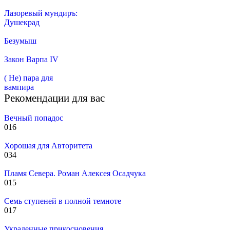
Лазоревый мундиръ:
Душекрад
Безумыш
Закон Варпа IV
( Не) пара для
вампира
Рекомендации для вас
Вечный попадос
0
16
Хорошая для Авторитета
0
34
Пламя Севера. Роман Алексея Осадчука
0
15
Семь ступеней в полной темноте
0
17
Украденные прикосновения