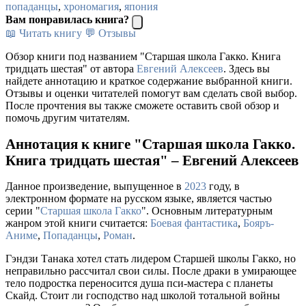
попаданцы
,
хрономагия
,
япония
Вам понравилась книга?
📖 Читать книгу
💬 Отзывы
Обзор книги под названием "Старшая школа Гакко. Книга
тридцать шестая" от автора
Евгений Алексеев
. Здесь вы
найдете аннотацию и краткое содержание выбранной книги.
Отзывы и оценки читателей помогут вам сделать свой выбор.
После прочтения вы также сможете оставить свой обзор и
помочь другим читателям.
Аннотация к книге "Старшая школа Гакко.
Книга тридцать шестая" – Евгений Алексеев
Данное произведение, выпущенное в
2023
году, в
электронном формате на русском языке, является частью
серии "
Старшая школа Гакко
". Основным литературным
жанром этой книги считается:
Боевая фантастика
,
Бояръ-
Аниме
,
Попаданцы
,
Роман
.
Гэндзи Танака хотел стать лидером Старшей школы Гакко, но
неправильно рассчитал свои силы. После драки в умирающее
тело подростка переносится душа пси-мастера с планеты
Скайд. Стоит ли господство над школой тотальной войны