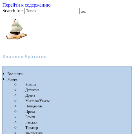
Перейти к содержанию
Search for:
Флибуста 2
Книжное братство
Все книги
Жанры
Боевик
Детектив
Драма
Мистика/Ужасы
Попаданцы
Проза
Роман
Рассказ
Триллер
Фантастика