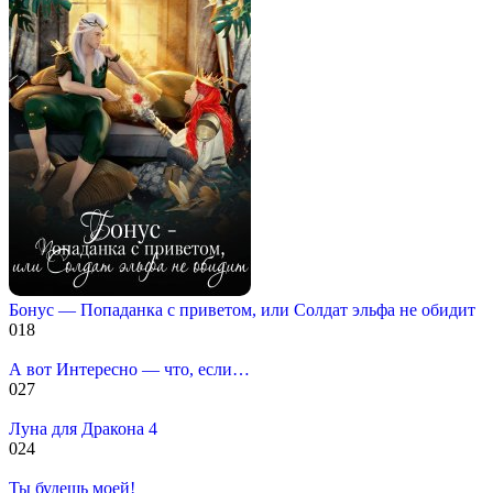
Бонус — Попаданка с приветом, или Солдат эльфа не обидит
0
18
А вот Интересно — что, если…
0
27
Луна для Дракона 4
0
24
Ты будешь моей!