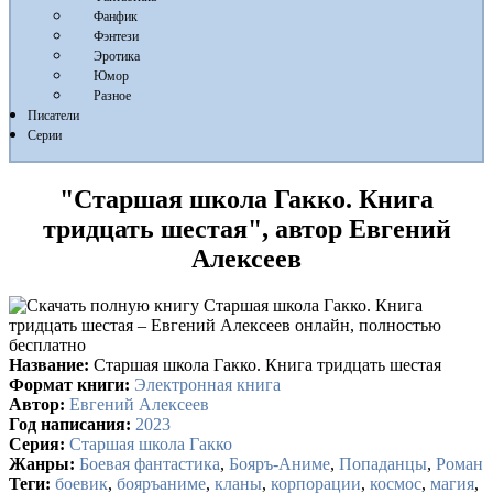
Фанфик
Фэнтези
Эротика
Юмор
Разное
Писатели
Серии
"Старшая школа Гакко. Книга
тридцать шестая", автор Евгений
Алексеев
Название:
Старшая школа Гакко. Книга тридцать шестая
Формат книги:
Электронная книга
Автор:
Евгений Алексеев
Год написания:
2023
Серия:
Старшая школа Гакко
Жанры:
Боевая фантастика
,
Бояръ-Аниме
,
Попаданцы
,
Роман
Теги:
боевик
,
бояръаниме
,
кланы
,
корпорации
,
космос
,
магия
,