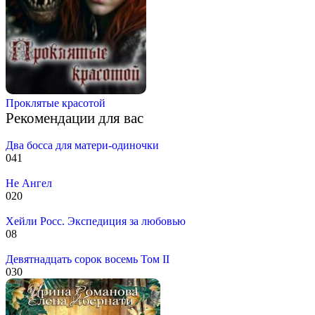
Проклятые красотой
Рекомендации для вас
Два босса для матери-одиночки
0
41
Не Ангел
0
20
Хейли Росс. Экспедиция за любовью
0
8
Девятнадцать сорок восемь Том II
0
30