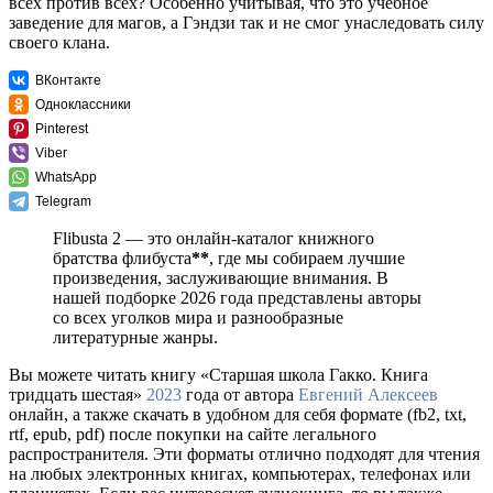
всех против всех? Особенно учитывая, что это учебное
заведение для магов, а Гэндзи так и не смог унаследовать силу
своего клана.
ВКонтакте
Одноклассники
Pinterest
Viber
WhatsApp
Telegram
Flibusta 2 — это онлайн-каталог книжного
братства флибуста
**
, где мы собираем лучшие
произведения, заслуживающие внимания. В
нашей подборке 2026 года представлены авторы
со всех уголков мира и разнообразные
литературные жанры.
Вы можете читать книгу «Старшая школа Гакко. Книга
тридцать шестая»
2023
года от автора
Евгений Алексеев
онлайн, а также скачать в удобном для себя формате (fb2, txt,
rtf, epub, pdf) после покупки на сайте легального
распространителя. Эти форматы отлично подходят для чтения
на любых электронных книгах, компьютерах, телефонах или